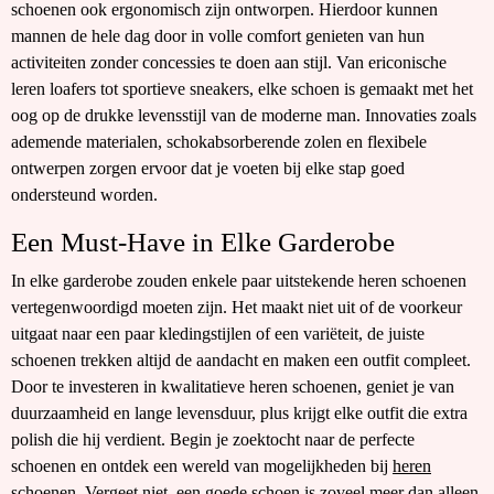
schoenen ook ergonomisch zijn ontworpen. Hierdoor kunnen
mannen de hele dag door in volle comfort genieten van hun
activiteiten zonder concessies te doen aan stijl. Van ericonische
leren loafers tot sportieve sneakers, elke schoen is gemaakt met het
oog op de drukke levensstijl van de moderne man. Innovaties zoals
ademende materialen, schokabsorberende zolen en flexibele
ontwerpen zorgen ervoor dat je voeten bij elke stap goed
ondersteund worden.
Een Must-Have in Elke Garderobe
In elke garderobe zouden enkele paar uitstekende heren schoenen
vertegenwoordigd moeten zijn. Het maakt niet uit of de voorkeur
uitgaat naar een paar kledingstijlen of een variëteit, de juiste
schoenen trekken altijd de aandacht en maken een outfit compleet.
Door te investeren in kwalitatieve heren schoenen, geniet je van
duurzaamheid en lange levensduur, plus krijgt elke outfit die extra
polish die hij verdient. Begin je zoektocht naar de perfecte
schoenen en ontdek een wereld van mogelijkheden bij
heren
schoenen
. Vergeet niet, een goede schoen is zoveel meer dan alleen